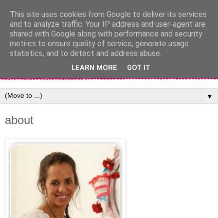
This site uses cookies from Google to deliver its services
and to analyze traffic. Your IP address and user-agent are
shared with Google along with performance and security
metrics to ensure quality of service, generate usage
statistics, and to detect and address abuse.
LEARN MORE
GOT IT
▼
about