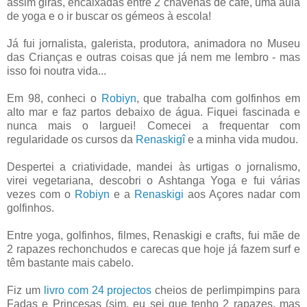
assim giras, encaixadas entre 2 chávenas de café, uma aula
de yoga e o ir buscar os gémeos à escola!
Já fui jornalista, galerista, produtora, animadora no Museu
das Crianças e outras coisas que já nem me lembro - mas
isso foi noutra vida...
Em 98, conheci o
Robiyn
, que trabalha com golfinhos em
alto mar e faz partos debaixo de água. Fiquei fascinada e
nunca mais o larguei! Comecei a frequentar com
regularidade os cursos da
Renaskigî
e a minha vida mudou.
Despertei a criatividade, mandei às urtigas o jornalismo,
virei vegetariana, descobri o Ashtanga Yoga e fui várias
vezes com o
Robiyn
e a
Renaskigi
aos Açores nadar com
golfinhos.
Entre yoga, golfinhos, filmes, Renaskigi e crafts, fui mãe de
2 rapazes rechonchudos e carecas que hoje já fazem surf e
têm bastante mais cabelo.
Fiz um
livro com 24 projectos
cheios de perlimpimpins para
Fadas e Princesas (sim, eu sei que tenho 2 rapazes, mas