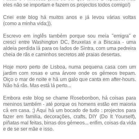
eles não se importam e fazem os projectos todos comigo!)
Criei este blog há muitos anos e já levou várias voltas
(como a minha vida;)).
Escrevo em inglês também porque sou meia "emigra" e
cresci entre Washington DC, Bruxelas e a Biscaia - uma
aldeia perdida lá para os lados de Sintra, com uma pedreira
cheia de rãs e caminhos secretos até praias desertas.
Hoje moro perto de Lisboa, numa pequena casa com um
jardim com rosas e uma árvore onde os gémeos trepam.
Oiço o mar de noite e há um galo que canta em after-hours.
Não há rãs. Mas está lá perto...
Embora este blog se chame Rosebonbon, há coisas para
meninos também - até porque os homens estão em maioria
cá em casa. ;) Aqui há um bocado de tudo : projectos para
fazer em familia, decorações, crafts, DIY (Do It Yourself),
piñatas mal feitas, birras dos gémeos... enfim, coisas da vida
e de se ser mãe e isso.